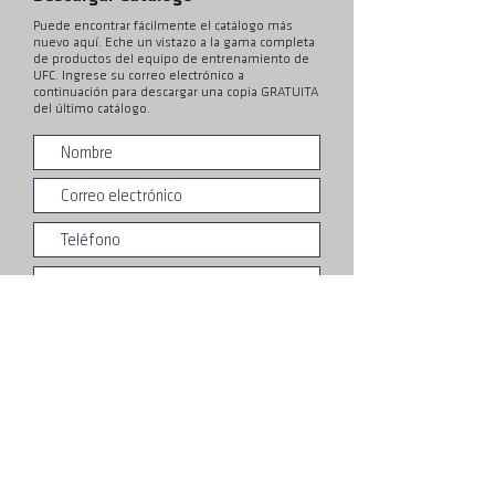
Puede encontrar fácilmente el catálogo más
nuevo aquí. Eche un vistazo a la gama completa
de productos del equipo de entrenamiento de
UFC. Ingrese su correo electrónico a
continuación para descargar una copia GRATUITA
del último catálogo.
Entregar