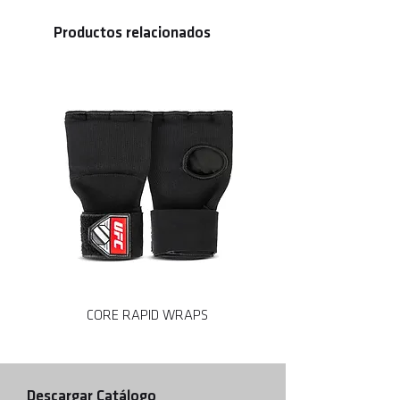
• Tornillos para madera incluidos
Productos relacionados
CORE RAPID WRAPS
CORE MMA SPARRING
Descargar Catálogo