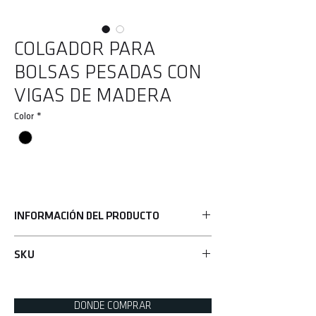
COLGADOR PARA
BOLSAS PESADAS CON
VIGAS DE MADERA
Color
*
INFORMACIÓN DEL PRODUCTO
• Material de acero sólido
SKU
• Seguro y duradero
• Esmalte con recubrimiento en polvo
UHK-69822
• Rotación de 360 grados para un rango completo
de movimiento
DONDE COMPRAR