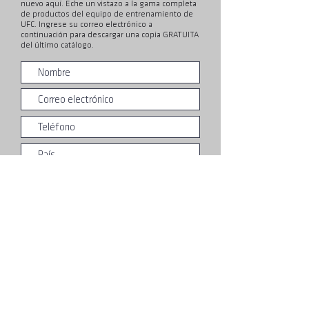
nuevo aquí. Eche un vistazo a la gama completa
de productos del equipo de entrenamiento de
UFC. Ingrese su correo electrónico a
continuación para descargar una copia GRATUITA
del último catálogo.
Entregar