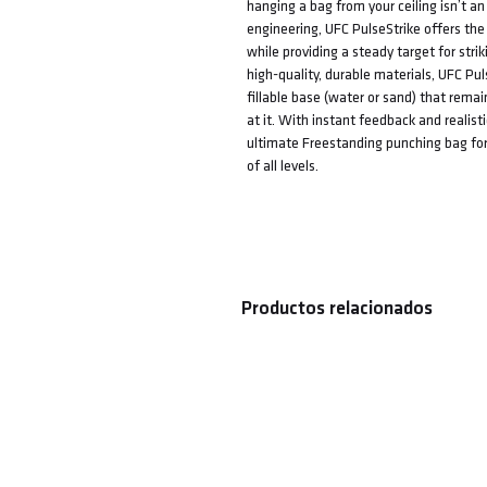
hanging a bag from your ceiling isn’t an
engineering, UFC PulseStrike offers the 
while providing a steady target for stri
high-quality, durable materials, UFC Pul
fillable base (water or sand) that rem
at it. With instant feedback and realisti
ultimate Freestanding punching bag for
of all levels.
Productos relacionados