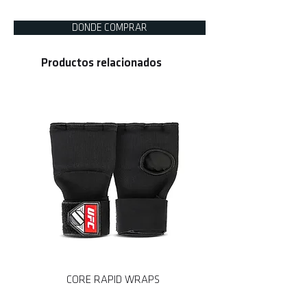
UMS-PL111
DONDE COMPRAR
Productos relacionados
CORE RAPID WRAPS
CORE MMA SPARRING