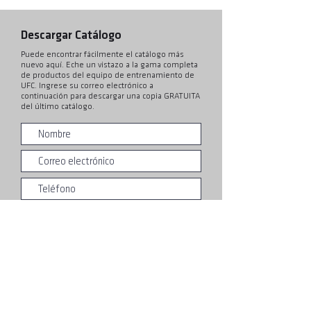
Descargar Catálogo
Puede encontrar fácilmente el catálogo más
nuevo aquí. Eche un vistazo a la gama completa
de productos del equipo de entrenamiento de
UFC. Ingrese su correo electrónico a
continuación para descargar una copia GRATUITA
del último catálogo.
Entregar