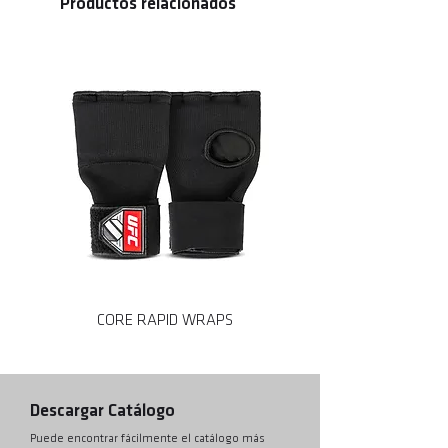
Productos relacionados
• Forro antideslizante que absorbe la humedad
CORE RAPID WRAPS
CORE MMA SPARRING
Descargar Catálogo
Puede encontrar fácilmente el catálogo más