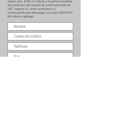
nuevo aquí. Eche un vistazo a la gama completa
de productos del equipo de entrenamiento de
UFC. Ingrese su correo electrónico a
continuación para descargar una copia GRATUITA
del último catálogo.
Entregar