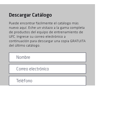
Descargar Catálogo
Puede encontrar fácilmente el catálogo más
nuevo aquí. Eche un vistazo a la gama completa
de productos del equipo de entrenamiento de
UFC. Ingrese su correo electrónico a
continuación para descargar una copia GRATUITA
del último catálogo.
Entregar