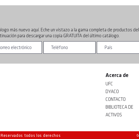
álogo más nuevo aquí. Eche un vistazo a la gama completa de productos de
ntinuación para descargar una copia GRATUITA del último catálogo.
Acerca de
UFC
DYACO
CONTACTO
BIBLIOTECA DE
ACTIVOS
. Reservados todos los derechos
C