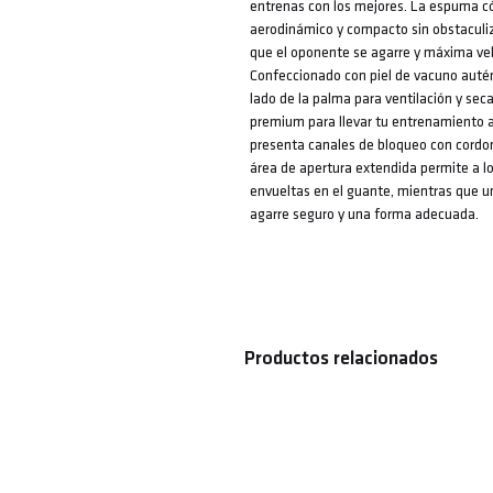
entrenas con los mejores. La espuma c
aerodinámico y compacto sin obstaculiz
que el oponente se agarre y máxima velo
Confeccionado con piel de vacuno autént
lado de la palma para ventilación y se
premium para llevar tu entrenamiento al 
presenta canales de bloqueo con cordon
área de apertura extendida permite a l
envueltas en el guante, mientras que 
agarre seguro y una forma adecuada.
Productos relacionados