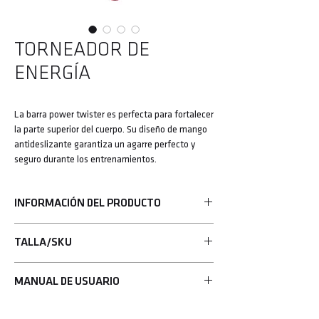
TORNEADOR DE
ENERGÍA
La barra power twister es perfecta para fortalecer
la parte superior del cuerpo. Su diseño de mango
antideslizante garantiza un agarre perfecto y
seguro durante los entrenamientos.
INFORMACIÓN DEL PRODUCTO
• Perfecto para fortalecer la parte superior del
TALLA/SKU
cuerpo, los antebrazos y el pecho
• Mango antideslizante
UHA-75684
• Agarre seguro
MANUAL DE USUARIO
• Resistencia de 20 kg (44 lb)
Más información>