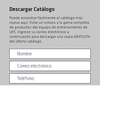
Descargar Catálogo
Puede encontrar fácilmente el catálogo más
nuevo aquí. Eche un vistazo a la gama completa
de productos del equipo de entrenamiento de
UFC. Ingrese su correo electrónico a
continuación para descargar una copia GRATUITA
del último catálogo.
Entregar