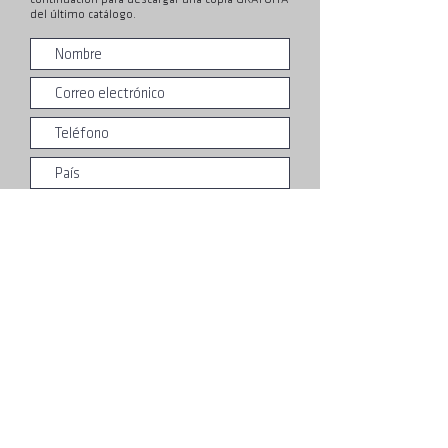
del último catálogo.
Entregar
Acerca de
UFC