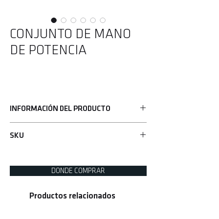
CONJUNTO DE MANO
DE POTENCIA
INFORMACIÓN DEL PRODUCTO
• Fortalecedor de brazos
SKU
•Ligero y fácilmente transportable
• Alternativa perfecta a las pesas libres
UHA-69922
• Empuñadura de espuma cómoda de alta
densidad
DONDE COMPRAR
Productos relacionados