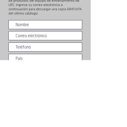
de productos del equipo de entrenamiento de
UFC. Ingrese su correo electrónico a
continuación para descargar una copia GRATUITA
del último catálogo.
Entregar
Acerca de