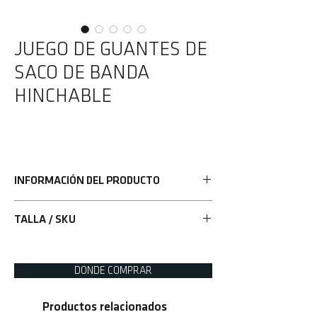
JUEGO DE GUANTES DE
SACO DE BANDA
HINCHABLE
INFORMACIÓN DEL PRODUCTO
• Las zonas objetivo impresas se colocan en
TALLA / SKU
ubicaciones estratégicas para un entrenamiento
de precisión
UHK-75694
• El objetivo está construido con PVC Premium
• La base se puede llenar con arena o agua para
DONDE COMPRAR
saciedad
Productos relacionados