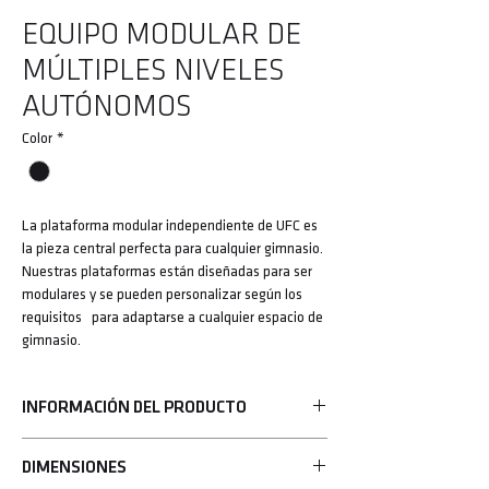
EQUIPO MODULAR DE
MÚLTIPLES NIVELES
AUTÓNOMOS
Color
*
La plataforma modular independiente de UFC es
la pieza central perfecta para cualquier gimnasio.
Nuestras plataformas están diseñadas para ser
modulares y se pueden personalizar según los
requisitos para adaptarse a cualquier espacio de
gimnasio.
INFORMACIÓN DEL PRODUCTO
• Dimensiones: 8' de alto x 14' de ancho x 6' de
DIMENSIONES
profundidad (o 2,45 m de alto x 4,27 m de ancho