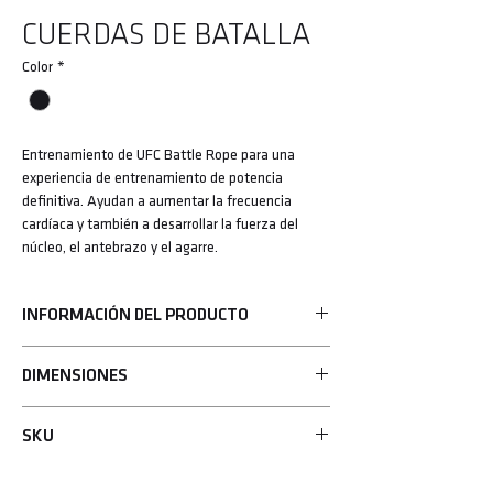
CUERDAS DE BATALLA
Color
*
Entrenamiento de UFC Battle Rope para una
experiencia de entrenamiento de potencia
definitiva. Ayudan a aumentar la frecuencia
cardíaca y también a desarrollar la fuerza del
núcleo, el antebrazo y el agarre.
INFORMACIÓN DEL PRODUCTO
• La funda protectora evita que se deshilache
DIMENSIONES
10 m de largo, 5 cm de diámetro.
SKU
UFC-BTRP-0915