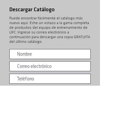
Descargar Catálogo
Puede encontrar fácilmente el catálogo más
nuevo aquí. Eche un vistazo a la gama completa
de productos del equipo de entrenamiento de
UFC. Ingrese su correo electrónico a
continuación para descargar una copia GRATUITA
del último catálogo.
Entregar