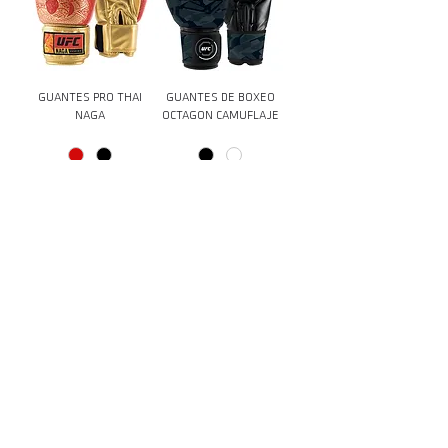
GUANTES PRO THAI
GUANTES DE BOXEO
NAGA
OCTAGON CAMUFLAJE
Descargar Catálogo
Puede encontrar fácilmente el catálogo más
nuevo aquí. Eche un vistazo a la gama completa
de productos del equipo de entrenamiento de
UFC. Ingrese su correo electrónico a
continuación para descargar una copia GRATUITA
del último catálogo.