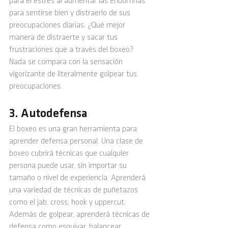
para el estrés al aumentar las endorfinas 
para sentirse bien y distraerlo de sus 
preocupaciones diarias. ¿Qué mejor 
manera de distraerte y sacar tus 
frustraciones que a través del boxeo? 
Nada se compara con la sensación 
vigorizante de literalmente golpear tus 
preocupaciones. 
3. Autodefensa 
El boxeo es una gran herramienta para 
aprender defensa personal. Una clase de 
boxeo cubrirá técnicas que cualquier 
persona puede usar, sin importar su 
tamaño o nivel de experiencia. Aprenderá 
una variedad de técnicas de puñetazos 
como el jab, cross, hook y uppercut. 
Además de golpear, aprenderá técnicas de 
defensa como esquivar, balancear, 